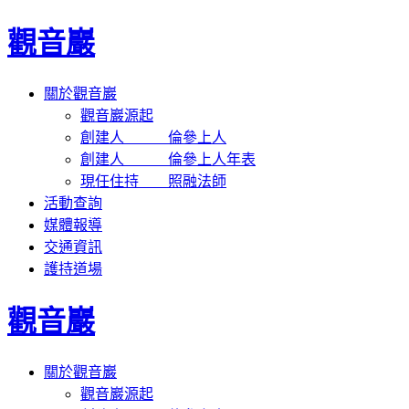
觀音巖
關於觀音巖
觀音巖源起
創建人 倫參上人
創建人 倫參上人年表
現任住持 照融法師
活動查詢
媒體報導
交通資訊
護持道場
觀音巖
關於觀音巖
觀音巖源起