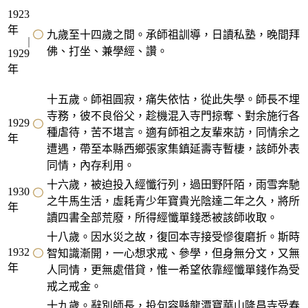
1923
年
九歲至十四歲之間。承師祖訓導，日讀私塾，晚間拜
佛、打坐、兼學經、讚。
1929
年
十五歲。師祖圓寂，痛失依怙，從此失學。師長不埋
寺務，彼不良俗父，趁機混入寺門掠奪、對余施行各
1929
種虐待，苦不堪言。適有師祖之友輩來訪，同情余之
年
遭遇，帶至本縣西鄉張家集鎮延壽寺暫棲，該師外表
同情，內存利用。
十六歲，被迫投入經懺行列，過田野阡陌，雨雪奔馳
1930
之牛馬生活，虛耗青少年寶貴光陰達二年之久，將所
年
讀四書全部荒廢，所得經懺單錢悉被該師收取。
十八歲。因水災之故，復回本寺接受慘復磨折。斯時
1932
智知識漸開，一心想求戒、參學，但身無分文，又無
年
人同情，更無處借貸，惟一希望依靠經懺單錢作為受
戒之戒金。
十九歲。辭別師長，投句容縣龍潭寶華山隆昌寺受春