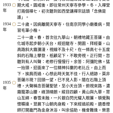
1933
期大戒。圓戒後，即往常州天寧寺參學。冬，入禪堂
年
打兩個禪七，初次聽到如西堂講禪宗話頭「念佛是
誰」。
1934
二十歲。因病離開天寧寺，住南京同學小廟養病，閒
年
習毛筆小楷。
二十一歲。春，首次往九華山，朝禮地藏王菩薩。由
化城寺起步朝小天台，經迴龍寺、閔園、拜經臺，山
高路斜大霧瀰漫，視線不及十尺，在一條高七十五度
斜的石階上攀登，祇顧足下，不敢旁視。正行間，忽
聽到有人叫聲：老修行慢慢行。余答：阿彌陀佛。猛
一抬頭，迎面來了一位精神抖擻的老比丘，由上而
下，挨肩而過，心想此時天氣不佳，行人絕跡，莫非
菩薩示現？回頭一望，巳不見人影。隨在石階上頂
1935
禮，大聲稱念菩薩聖號，至小天台頂，俯視來路，濃
年
霧籠罩山腰，峰頂晴朗。縱目四顧，黃山與九華，眾
山亙綿，春雪未融，一片銀白閃光耀入眼簾，頓覺胸
懷曠達。翌晨下山朝肉身殿，下來經過前殿，適香燈
師打開龕門為金身沐浴，叫余協助，機會難逢，樂意