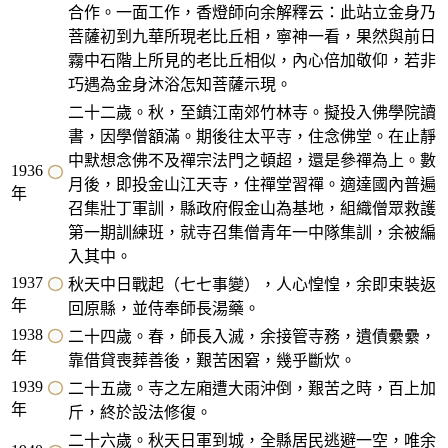
合作。一面工作，香燈師向余解釋云：此站立金身乃
菩薩初到九華所現老比丘相，寧神一看，果然與前日
霧中石階上所見的老比丘相似，內心倍加敬仰，若非
巧遇為金身沐浴怎知菩薩示現。
二十二歲。秋，至鎮江南郊竹林寺。擬投入佛學院讀
書，因學僧額滿。期後往太平寺，住念佛堂。在止靜
中默想念佛不及禪宗法門之頓超，還是參禪為上。數
1936
月後，即投金山江天寺，住禪堂習禪。適達國內普遍
年
召集壯丁軍訓，縣政府假金山為基地，組織僧眾救護
第一期訓練班，就寺召集僧青年一中隊集訓，余被編
入其中。
1937
秋天中日戰起（七七事變），人心惶惶，余即束裝返
年
回原縣，並侍奉師長湯藥。
1938
二十四歲。春，師長入滅，余接管寺務，遺債纍纍，
年
靠借貸喪葬善後，艱苦困窘，幾乎斷炊。
1939
二十五歲。寺之左廂遭大雨沖倒，艱苦之時，百上加
年
斤，終於設法修復。
二十六歲。秋天日軍到城，全縣居民逃避一空，唯余