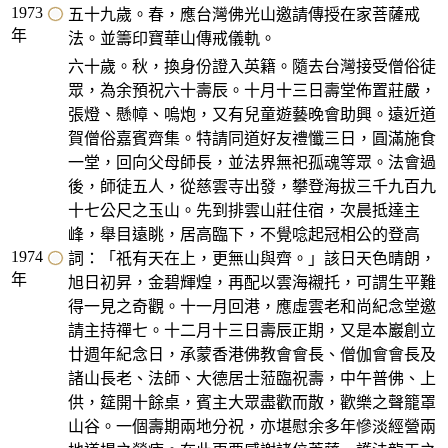
1973
五十九歲。春，應台灣佛光山邀請傳授在家菩薩戒
年
法。並籌印寶華山傳戒儀軌。
六十歲。秋，換身份證入英籍。隨去台灣接受僧俗徒
眾，為余預祝六十壽辰。十月十三日壽堂佈置莊嚴，
張燈、懸幛、嗚炮，又有兒童遊藝晚會助興。遠近道
賀僧俗嘉賓齊集。特請同道好友禮懺三日，圓滿施食
一堂，回向父母師長，並法界無祀孤魂等眾。法會過
後，師徒五人，從慈雲寺出發，攀登海拔三千九百九
十七公尺之玉山。先到排雲山莊住宿，次晨抵達主
峰，舉目遠眺，居高臨下，不覺唸起冠相公的登高
1974
詞：「祇有天在上，更無山與齊。」該日天色晴朗，
年
旭日初昇，金碧輝煌，再配以雲海襯托，可謂生平難
得一見之奇觀。十一月回港，應虛雲老和尚紀念堂邀
請主持禪七。十二月十三日壽辰正期，又是本巖創立
廿週年紀念日，承蒙香港佛教會會長、僧伽會會長及
諸山長老、法師、大德居士蒞臨祝壽，中午普佛、上
供，筵開十餘桌，賓主大眾盡歡而散，歡樂之聲籠罩
山谷。一個壽期兩地分祝，亦堪慰余多年慘淡經營兩