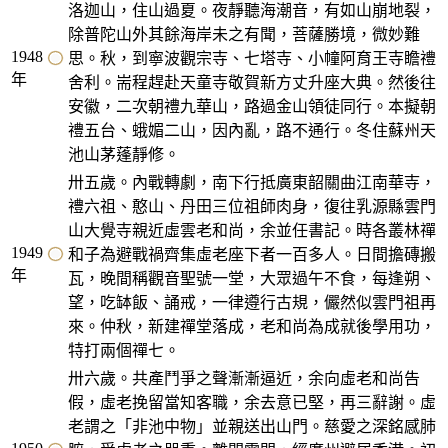
洛迦山，住山過夏。夜靜聽海潮音，有如山崩地裂，
除普陀山外其餘海岸未之有聞，菩薩勝境，微妙難
1948
思。秋，到寧波觀宗寺、七塔寺、小幢阿育王寺瞻禮
年
舍利。耑程趕赴天童寺敬賀新方丈升座大典。然後往
安徽，二次朝禮九華山，路過金山領徒同行。本擬朝
禮五台、蛾媚二山，因內亂，路不通行。冬住蘇州天
池山茅蓬靜修。
卅五歲。內戰轉劇，南下行抵廣東韶關曲江南華寺，
禮六祖、憨山、丹田三位祖師肉身，復往乳源縣雲門
山大覺寺親近虛雲老和尚，余並任書記。時各叢林禪
1949
和子為避戰禍齊集虛老座下者一百多人。日間擔磚搬
年
瓦，晚間稱觀音聖號一堂，大眾過午不食，每逢朔、
望，吃缽飯、誦戒，一律遵行古規，儼然似雲門祖再
來。仲秋，新建禪堂落成，老和尚為成就後學用功，
特打兩個禪七。
卅六歲。共產鬥爭之聲漸漸逼近，余向虛老和尚告
假，虛老挽留當知客職，余去意已堅，再三辭謝。虛
老謂之「非池中物」並親送出山門。慈愛之深銘感肺