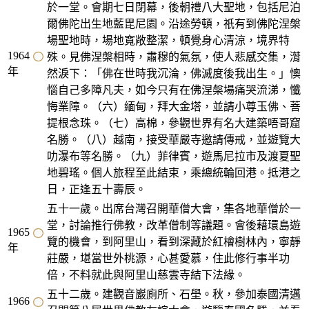
於一堂。會期七日閉幕，後朝禮八大聖地，包括尼泊
爾佛陀出生地藍毘尼園。沿途勞頓，祇有到佛陀涅槃
場聖地時，場地寬敞整潔，頓覺身心清涼，境界特
1964
殊。見佛涅槃相時，肅穆的氣氛，使人悲感交集，潸
年
然淚下：「佛在世時我沉淪，佛滅度後我出生。」懊
惱自己多障凡夫，如今只有在佛涅槃場痛哭流涕，懺
悔業障。（六）緬甸，拜大金塔，並請小尊玉佛、菩
提根念珠。（七）高棉，參觀世界有名大建築唔哥窟
名勝。（八）越南，接受華嚴寺邀請傳戒，並遊覽大
叻瀑布等名勝。（九）菲律賓，遊馬尼拉市及渡夏聖
地碧瑤。個人旅程至此結束，乘總統輪回港。抵港之
日，正逢五十壽辰。
五十一歲。出席台灣召開華僧大會，集各地華僧於一
堂，討論推行佛教，改革僧制等議題。會後藉環島遊
1965
覽的機會，到阿里山，看到深藏於紅檜樹林內，寧靜
年
莊嚴，堪當世外桃源，心甚愛慕，住此修行事半功
倍，不料就此與阿里山慈雲寺結下法緣。
五十二歲。建觀音巖廁所、石壆。秋，參加泰國清邁
1966