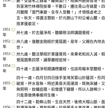
1950
腑，受虛老之器重。離開雲門，經廣州避居香港。初
年
到荃灣竹林禪院掛單，不數日，遷往青山寺過夏。四
月聽聞「雲門事變，全寺人受難！」才領悟虛老之
言。秋天，得護法贊助，於元朗山下村公菴山麓，自
搭茅蓬歇足。
1951
卅七歲，於志蓮淨苑，聽顯慈法師講圓覺經。
年
1952
卅八歲。復聽金剛經於覺蔭園。是年，父親在內地去
年
世。
1953
卅九歲。聽法華經於東蓮覺苑。來果老和尚入滅，假
年
覺蔭園集四眾，誦華嚴經追悼。
1954
四十歲。志蓮淨苑開講楞嚴經，住該苑報本堂聽經。
年
四十一歲。四月廿四日接手荃灣芙蓉山妙蓮洞。形同
1955
破窯，杯水皆無，時近黃昏天雨潮濕，既無床舖，又
年
無照明，蚊蟻追隨。前僧遺下穢譽，所以人跡稀少。
只能靠做佛事維持生機。
四十二歲。勘察山勢，生自天然，後倚大帽山脈，面
1956
對港灣海景，靈氣所鍾。於是著手大事改革，將妙蓮