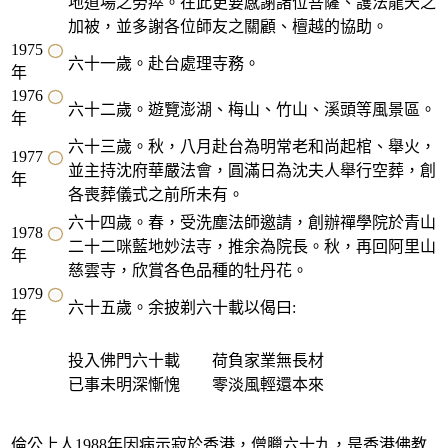
地道場之勞瘁。在此更要感謝諸位菩薩、護法龍天之
加被，並多謝各位師友之關顧、檀越的協助。
1975
六十一歲。赴台處理寺務。
年
1976
六十二歲。遊覽澎湖、梅山、竹山、溪頭等風景區。
年
六十三歲。秋，八月赴台為明常老和尚起棺、舉火，
1977
並主持沈府華嚴法會，圓滿日為沈夫人舉行空葬，創
年
各喪葬儀式之前所未有。
六十四歲。春，受洗塵法師邀請，創辦禪學院於青山
1978
二十二咪藍地妙法寺，推余為院長。秋，再回阿里山
年
慈雲寺，欣賞各色品種的牡丹花。
1979
六十五歲。余披剃六十載以偈曰:
年
投入佛門六十載 荷負家業無長材
已事未明深慚愧 零淡風輕還本來
倫公上人1988年因病示寂於香港，僧臘六十九，是香港佛教