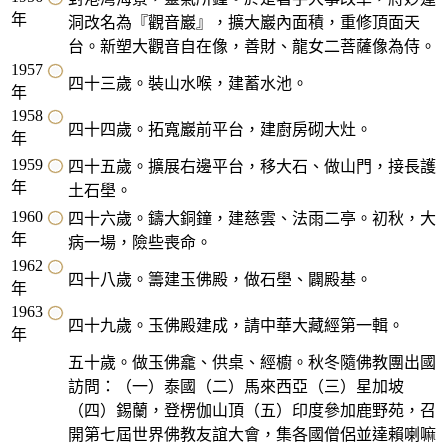
年
洞改名為『觀音巖』，擴大巖內面積，重修頂面天
台。新塑大觀音自在像，善財、龍女二菩薩像為侍。
1957
四十三歲。裝山水喉，建蓄水池。
年
1958
四十四歲。拓寬巖前平台，建廚房砌大灶。
年
1959
四十五歲。擴展右邊平台，移大石、做山門，接長護
年
土石壆。
1960
四十六歲。鑄大銅鐘，建慈雲、法雨二亭。初秋，大
年
病一場，險些喪命。
1962
四十八歲。籌建玉佛殿，做石壆、闢殿基。
年
1963
四十九歲。玉佛殿建成，請中華大藏經第一輯。
年
五十歲。做玉佛龕、供桌、經櫥。秋冬隨佛教團出國
訪問：（一）泰國（二）馬來西亞（三）星加坡
（四）錫蘭，登楞伽山頂（五）印度參加鹿野苑，召
開第七屆世界佛教友誼大會，集各國僧侶並達賴喇嘛