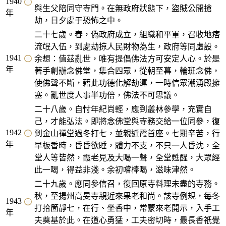
1940
與生父陪同守寺門。在無政府狀態下，盜賊公開搶
年
劫，日夕處于恐怖之中。
二十七歲。春，偽政府成立，組織和平軍，召收地痞
流氓入伍，到處劫掠人民財物為生，政府等同虛設。
1941
余想：值茲亂世，唯有提倡佛法方可安定人心。於是
年
著手創辦念佛堂，集合四眾，從朝至暮，輪班念佛，
使佛聲不斷，藉此功德化解劫運，一時信眾潮湧殿擁
塞。亂世度人事半功倍，佛法不可思議。
二十八歲。自忖年紀尚輕，應到叢林參學，充實自
己，才能弘法。即將念佛堂與寺務交給一位同參，復
1942
到金山禪堂過冬打七，並親近霞首座。七期辛苦，行
年
早板香時，昏昏欲睡，體力不支，不只一人昏沈，全
堂人等皆然，霞老見及大喝一聲，全堂甦醒，大眾經
此一喝，得益非淺。余初嚐棒喝，滋味津然。
二十九歲。應同參信召，復回原寺料理未盡的寺務。
秋，至揚州高旻寺親近來果老和尚。該寺例規，每冬
1943
打拾箇靜七，在行、坐香中，常蒙來老開示，入手工
年
夫奠基於此。在道心勇猛，工夫密切時，最長香祇覺