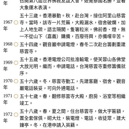
召開第八屆世界佛教友誼大會，遊覽泰國名勝，並看
年
大象運木表演。
五十三歲。香港暴動。秋，赴台灣，接住阿里山慈雲
1967
寺。當時，該寺一片荒蕪，大殿漏水，宿舍破爛，加
年
上人地生疏，語言隔閡，隻箸粒米，佛前香、燈，無
一不從山下（嘉義）購備，百廢待興，亦備嚐辛苦。
1968
五十四歲。觀音巖申請電燈，春冬二次赴台籌劃重建
年
慈雲寺。
五十五歲。香港電燈公司批淮輸電，使芙蓉山各佛堂
1969
大放光明。繼而，申請電話。台灣慈雲寺重修籌備就
年
序。
1970
五十六歲。冬，慈雲寺動工，先建客廳、宿舍。觀音
年
巖電話裝妥，可向外通電話。
1971
五十七歲。春，翻修慈雲寺大殿，廚房、浴室等相繼
年
竣工。
五十八歲。春，夏之間，住台慈雲寺，做大字匾額，
1972
置全套傢俱，砌大灶，裝電燈、電話，收徒眾，建大
年
鐘亭。冬，在港申請入英籍。