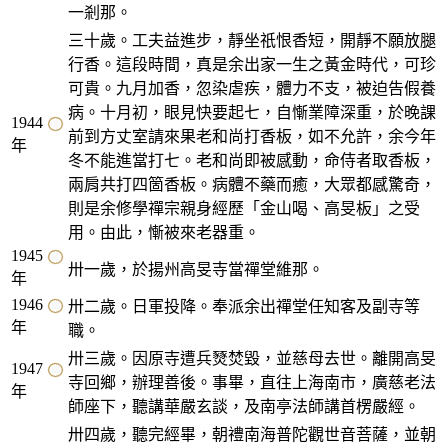
一剎那。
三十歲。工夫益進步，靜坐祇恨香短，開靜不願放腿
行香。這段時間，真是余出家一生之黃金時代，可珍
可貴。九月加香，忽染虐疾，體力不支，被迫告假養
病。十月初，眼見快要起七，自慚業障深重，於晚課
1944
前到方丈室請來果老和尚打香板，如不允許，余今年
年
冬不能進當打七。老和尚即被感動，命侍者取香板，
兩肩共打四箇香板。病體不藥而癒，大眾都感驚奇，
則是余修學禪宗親身經歷「金山喝、高旻板」之受
用。由此，慚被來老器重。
1945
卅一歲，於揚州高旻寺當禪堂維那。
年
1946
卅二歲。日軍投降。奉派余出禪堂任知客及副寺等
年
職。
卅三歲。因原寺遭兵燹焚毀，並慈母去世。離開高旻
1947
寺回鄉，辦理善後。事畢，直往上海南市，廣慈老法
年
師座下，聽講華嚴玄談，及南亭法師講首楞嚴經。
卅四歲，聽完經畢，朝禮南海普陀觀世音菩薩，並朝