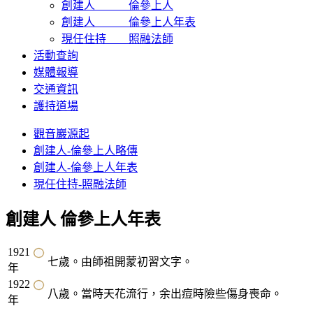
創建人 倫參上人
創建人 倫參上人年表
現任住持 照融法師
活動查詢
媒體報導
交通資訊
護持道場
觀音巖源起
創建人-倫參上人略傳
創建人-倫參上人年表
現任住持-照融法師
創建人 倫參上人年表
1921
七歲。由師祖開蒙初習文字。
年
1922
八歲。當時天花流行，余出痘時險些傷身喪命。
年