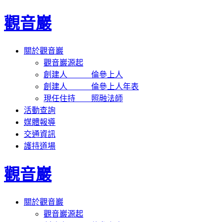
觀音巖
關於觀音巖
觀音巖源起
創建人 倫參上人
創建人 倫參上人年表
現任住持 照融法師
活動查詢
媒體報導
交通資訊
護持道場
觀音巖
關於觀音巖
觀音巖源起