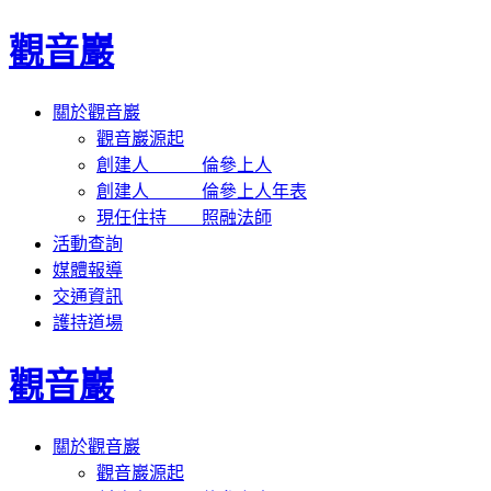
觀音巖
關於觀音巖
觀音巖源起
創建人 倫參上人
創建人 倫參上人年表
現任住持 照融法師
活動查詢
媒體報導
交通資訊
護持道場
觀音巖
關於觀音巖
觀音巖源起