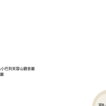
色小巴到芙蓉山觀音巖
巖