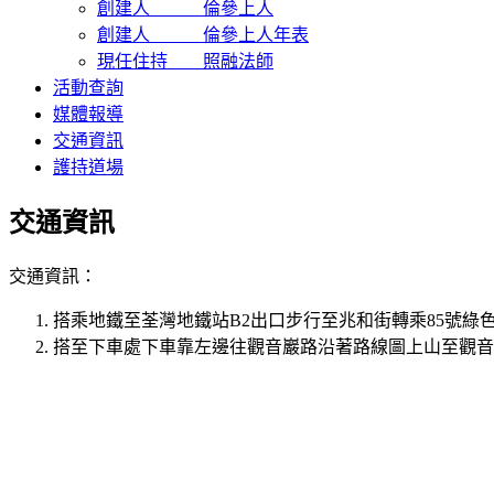
創建人 倫參上人
創建人 倫參上人年表
現任住持 照融法師
活動查詢
媒體報導
交通資訊
護持道場
交通資訊
交通資訊：
搭乘地鐵至荃灣地鐵站B2出口步行至兆和街轉乘85號綠
搭至下車處下車靠左邊往觀音巖路沿著路線圖上山至觀音